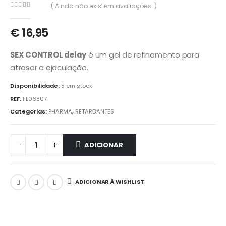
( Ainda não existem avaliações. )
0
out of 5
€
16,95
SEX CONTROL delay
é um gel de refinamento para
atrasar a ejaculação.
Disponibilidade:
5 em stock
REF:
FL06807
Categorias:
PHARMA
,
RETARDANTES
ADICIONAR
ADICIONAR À WISHLIST