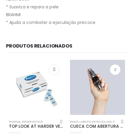
* Suaviza e repara a pele
BRAHMI
* Ajuda a combater a ejaculação precoce
PRODUTOS RELACIONADOS
Redes Sociais
Métodos de Pagamento
PHARMA
,
PRESERVATIVOS
ANAIS
,
LUBRIFICANTES SEXUAIS
,
PHARMA
P
TOP LOOK AT HARDER VERMELHO LOCKER GEAR – 42 XL
CUECA COM ABERTURA NA VIRILHA TOO HOT TO BE REAL PENTHOUSE BORDÔ