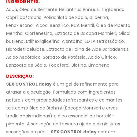
INGREDIENTES:
Aqua, Óleo de Semente Helianthus Annuus, Triglicérido
Caprílico/Capric, Poliacrilato de Sódio, Glicerina,
Fenoxietanol, Álcool Benzílico, PCA Mentil, Óleo de Piperita
Mentha, Clorfenesina, Extracto de Bacopa Monnieri, Glicol
butileno, Etilhexilglicerina, Alantoína, EDTA tetrassódico,
Hidroxietilcelulose, Extracto de Folha de Aloe Barbadensis,
Ácido Ascórbico, Sorbato de Potássio, Ácido Cítrico,
Benzoato de Sódio, Tocoferol, Biotina, Limoneno.
DESCRIÇÃO:
SEX CONTROL delay
é um gel de refinamento para
atrasar a ejaculação. Formulado com ingredientes
naturais com propriedades refrescantes e calmantes,
tais como óleo de Brahmi (Bacopa Monnieri e ervas
tradicionais indianas) e óleo essencial de hortelã-
pimenta. A sensação de frescura ajuda a diminuir as
sensações do pénis.
SEX CONTROL delay
contém