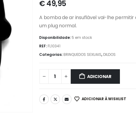
€
49,95
A bomba de ar insuflável vai-lhe permitir
um plug normal.
Disponibilidade:
5 em stock
REF:
FL10341
Categorias:
BRINQUEDOS SEXUAIS
,
DILDOS
ADICIONAR
ADICIONAR À WISHLIST