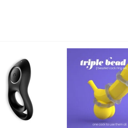
l
Encomendas
Apoio ao cl
Envios e Devoluções
Contactos
idade
Métodos de Envio
Login