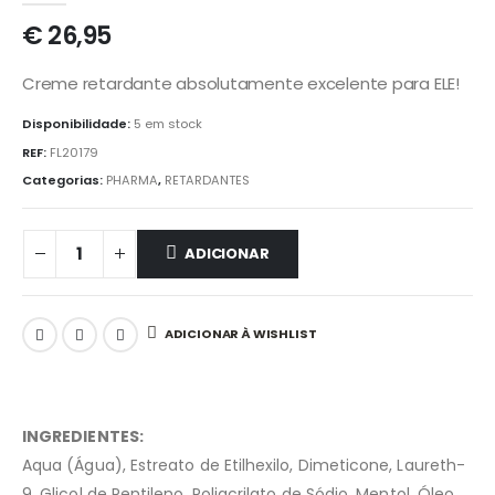
€
26,95
Creme retardante absolutamente excelente para ELE!
Disponibilidade:
5 em stock
REF:
FL20179
Categorias:
PHARMA
,
RETARDANTES
ADICIONAR
ADICIONAR À WISHLIST
INGREDIENTES:
Aqua (Água), Estreato de Etilhexilo, Dimeticone, Laureth-
9, Glicol de Pentileno, Poliacrilato de Sódio, Mentol, Óleo