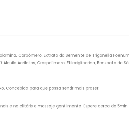
anolamina, Carbómero, Extrato da Semente de Trigonella Foenum 
ilo Acrilatos, Crospolímero, Etilexiglicerina, Benzoato de Sód
o. Concebido para que possa sentir mais prazer.
inais e no clitóris e massaje gentilmente. Espere cerca de 5m