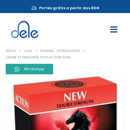
Portes grátis a partir dos 80€
INICIO
LOJA
PHARMA
,
ESTIMULANTES
CREME ESTIMULANTE STUD ACTION 30ML
WhatsApp