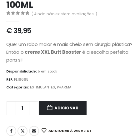
100ML
( Ainda não existem avaliações. )
0
out of 5
€
39,95
Quer um rabo maior e mais cheio sem cirurgia plástica?
Então o
creme XXL Butt Booster
é a escolha perfeita
para si!
Disponibilidade:
5 em stock
REF:
FL16665
Categorias:
ESTIMULANTES
,
PHARMA
ADICIONAR
ADICIONAR À WISHLIST