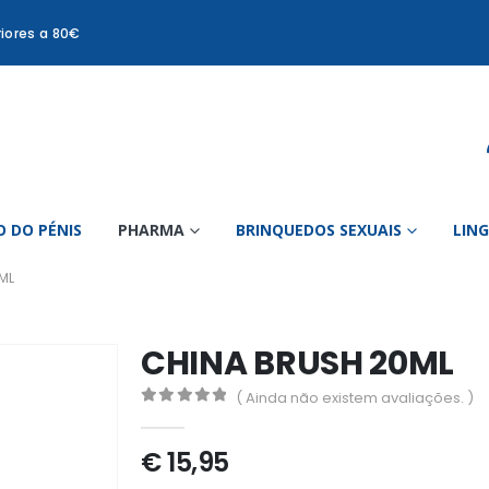
iores a 80€
 DO PÉNIS
PHARMA
BRINQUEDOS SEXUAIS
LIN
ML
CHINA BRUSH 20ML
( Ainda não existem avaliações. )
0
out of 5
€
15,95