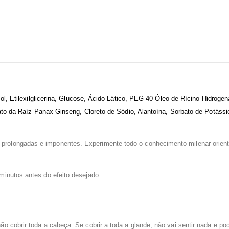
col, Etilexilglicerina, Glucose, Ácido Lático, PEG-40 Óleo de Rícino Hidrogen
rato da Raíz Panax Ginseng, Cloreto de Sódio, Alantoína, Sorbato de Potássi
prolongadas e imponentes. Experimente todo o conhecimento milenar orient
minutos antes do efeito desejado.
o cobrir toda a cabeça. Se cobrir a toda a glande, não vai sentir nada e po