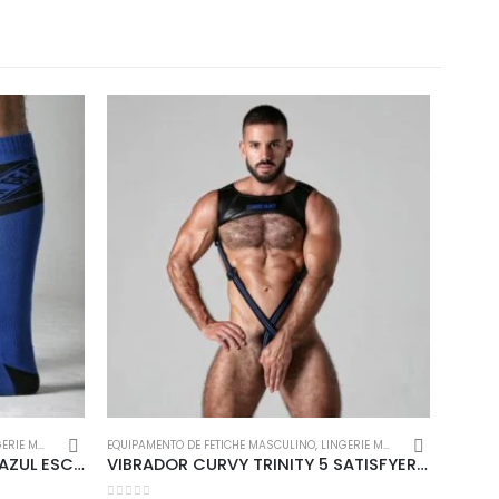
iente
Redes Sociais
Métodos de Pagamento
E MASCULINA
EQUIPAMENTO DE FETICHE MASCULINO
,
LINGERIE MASCULINA
EQUIPAM
ESTIMULADOR VULVA LOVER 1 AZUL ESCURO
VIBRADOR CURVY TRINITY 5 SATISFYER BRANCO