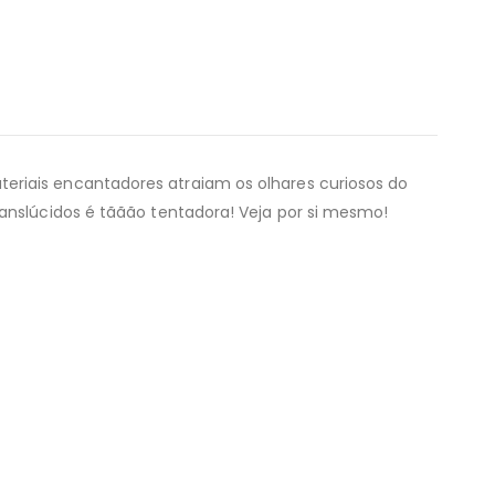
eriais encantadores atraiam os olhares curiosos do
ranslúcidos é tããão tentadora! Veja por si mesmo!