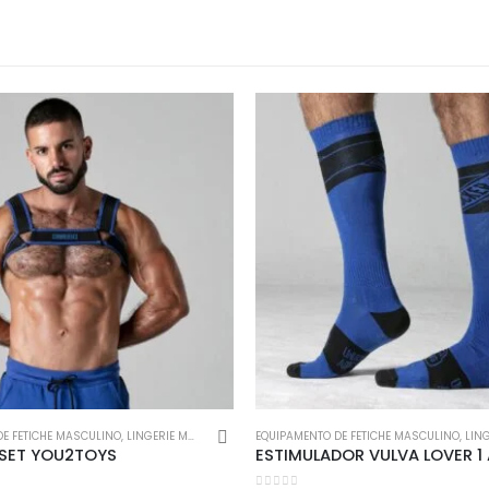
l
Encomendas
Apoio ao cl
Envios e Devoluções
Contactos
idade
Métodos de Envio
Login
s
Formas de Pagamento
E FETICHE MASCULINO
,
LINGERIE MASCULINA
EQUIPAMENTO DE FETICHE MASCULINO
,
LINGERI
 SET YOU2TOYS
ções
Despesas de Envio